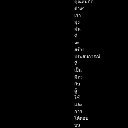
คุณสมบัติ
ต่างๆ
เรา
มุ่ง
มั่น
ที่
จะ
สร้าง
ประสบการณ์
ที่
เป็น
มิตร
กับ
ผู้
ใช้
และ
การ
โต้ตอบ
บน