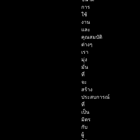
การ
ใช้
งาน
และ
คุณสมบัติ
ต่างๆ
เรา
มุ่ง
มั่น
ที่
จะ
สร้าง
ประสบการณ์
ที่
เป็น
มิตร
กับ
ผู้