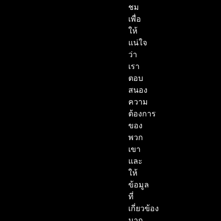
ชม
เพื่อ
ให้
แน่ใจ
ว่า
เรา
ตอบ
สนอง
ความ
ต้องการ
ของ
พวก
เขา
และ
ให้
ข้อมูล
ที่
เกี่ยวข้อง
มาก