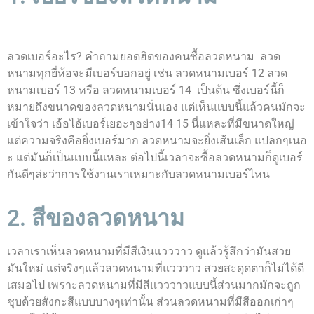
ลวดเบอร์อะไร?
คำถามยอดฮิตของคนซื้อลวดหนาม
ลวด
หนามทุกยี่ห้อจะมีเบอร์บอกอยู่ เช่น ลวดหนามเบอร์
12
ลวด
หนามเบอร์
13
หรือ ลวดหนามเบอร์
14
เป็นต้น ซึ่งเบอร์นี้ก็
หมายถึงขนาดของลวดหนามนั่นเอง แต่เห็นแบบนี้แล้วคนมักจะ
เข้าใจว่า เอ้อไอ้เบอร์เยอะๆอย่าง
14 15
นี่แหละที่มีขนาดใหญ่
แต่ความจริงคือยิ่งเบอร์มาก ลวดหนามจะยิ่งเส้นเล็ก แปลกๆเนอ
ะ แต่มันก็เป็นแบบนี้แหละ ต่อไปนี้เวลาจะซื้อลวดหนามก็ดูเบอร์
กันดีๆล่ะว่าการใช้งานเราเหมาะกับลวดหนามเบอร์ไหน
2. สีของลวดหนาม
เวลาเราเห็นลวดหนามที่มีสีเงินแวววาว ดูแล้วรู้สึกว่ามันสวย
มันใหม่ แต่จริงๆแล้วลวดหนามที่แวววาว สวยสะดุดตาก็ไม่ได้ดี
เสมอไป เพราะลวดหนามที่มีสีแวววาวแบบนี้ส่วนมากมักจะถูก
ชุบด้วยสังกะสีแบบบางๆเท่านั้น ส่วนลวดหนามที่มีสีออกเก่าๆ