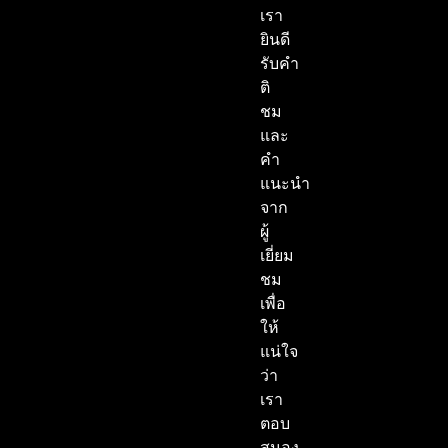
เรา
ยินดี
รับคำ
ติ
ชม
และ
คำ
แนะนำ
จาก
ผู้
เยี่ยม
ชม
เพื่อ
ให้
แน่ใจ
ว่า
เรา
ตอบ
สนอง